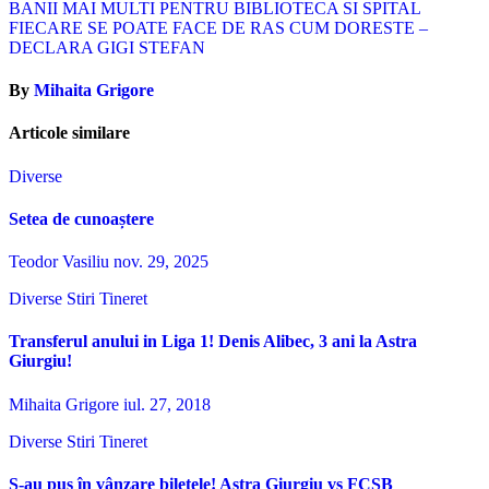
Navigare
BANII MAI MULTI PENTRU BIBLIOTECA SI SPITAL
FIECARE SE POATE FACE DE RAS CUM DORESTE –
în
DECLARA GIGI STEFAN
articole
By
Mihaita Grigore
Articole similare
Diverse
Setea de cunoaștere
Teodor Vasiliu
nov. 29, 2025
Diverse
Stiri
Tineret
Transferul anului in Liga 1! Denis Alibec, 3 ani la Astra
Giurgiu!
Mihaita Grigore
iul. 27, 2018
Diverse
Stiri
Tineret
S-au pus în vânzare biletele! Astra Giurgiu vs FCSB