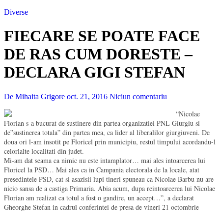
Diverse
FIECARE SE POATE FACE
DE RAS CUM DORESTE –
DECLARA GIGI STEFAN
De Mihaita Grigore
oct. 21, 2016
Niciun comentariu
“Nicolae
Florian s-a bucurat de sustinere din partea organizatiei PNL Giurgiu si
de”sustinerea totala” din partea mea, ca lider al liberalilor giurgiuveni. De
doua ori l-am insotit pe Floricel prin municipiu, restul timpului acordandu-l
celorlalte localitati din judet.
Mi-am dat seama ca nimic nu este intamplator… mai ales intoarcerea lui
Floricel la PSD… Mai ales ca in Campania electorala de la locale, atat
presedintele PSD, cat si asazisii lupi tineri spuneau ca Nicolae Barbu nu are
nicio sansa de a castiga Primaria. Abia acum, dupa reintoarcerea lui Nicolae
Florian am realizat ca totul a fost o gandire, un accept…”, a declarat
Gheorghe Stefan in cadrul conferintei de presa de vineri 21 octombrie