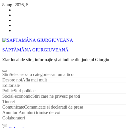
Sari
8 aug. 2026, S
la
conținut
SĂPTĂMÂNA GIURGIUVEANĂ
Ziar local de stiri, informație și atitudine din județul Giurgiu
Stiri
Selecteaza o categorie sau un articol
Despre noi
Afla mai mult
Editoriale
Politic
Stiri politice
Social-economic
Stiri care ne privesc pe toti
Tineret
Comunicate
Comunicate si declaratii de presa
Anunturi
Anunturi trimise de voi
Colaboratori