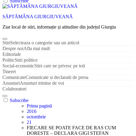
Subscribe
SĂPTĂMÂNA GIURGIUVEANĂ
Ziar local de stiri, informație și atitudine din județul Giurgiu
Stiri
Selecteaza o categorie sau un articol
Despre noi
Afla mai mult
Editoriale
Politic
Stiri politice
Social-economic
Stiri care ne privesc pe toti
Tineret
Comunicate
Comunicate si declaratii de presa
Anunturi
Anunturi trimise de voi
Colaboratori
Subscribe
Prima pagină
2016
octombrie
21
FIECARE SE POATE FACE DE RAS CUM
DORESTE – DECLARA GIGI STEFAN