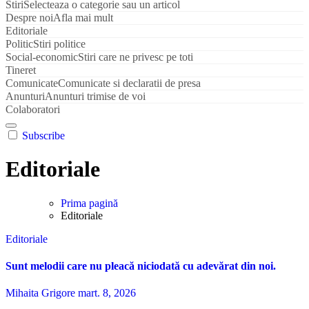
Stiri
Selecteaza o categorie sau un articol
Despre noi
Afla mai mult
Editoriale
Politic
Stiri politice
Social-economic
Stiri care ne privesc pe toti
Tineret
Comunicate
Comunicate si declaratii de presa
Anunturi
Anunturi trimise de voi
Colaboratori
Subscribe
Editoriale
Prima pagină
Editoriale
Editoriale
Sunt melodii care nu pleacă niciodată cu adevărat din noi.
Mihaita Grigore
mart. 8, 2026