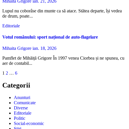
Mihaita Grigore
ian. 21, 2026
Lupul nu coborâse din munte ca să atace. Stătea departe, își vedea
de drum, poate...
Editoriale
Votul românului: sport național de auto-flagelare
Mihaita Grigore
ian. 18, 2026
Pamflet de Mihăiță Grigore În 1997 venea Ciorbea și ne spunea, cu
aer de contabil...
Paginație
1
2
…
6
articole
Categorii
Anunturi
Comunicate
Diverse
Editoriale
Politic
Social-economic
Stiri