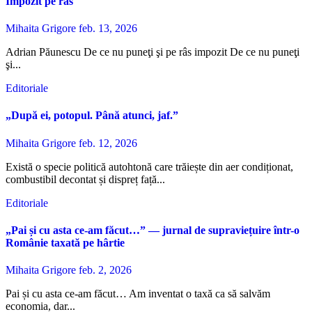
Impozit pe râs
Mihaita Grigore
feb. 13, 2026
Adrian Păunescu De ce nu puneţi şi pe râs impozit De ce nu puneţi
şi...
Editoriale
„După ei, potopul. Până atunci, jaf.”
Mihaita Grigore
feb. 12, 2026
Există o specie politică autohtonă care trăiește din aer condiționat,
combustibil decontat și dispreț față...
Editoriale
„Pai și cu asta ce-am făcut…” — jurnal de supraviețuire într-o
Românie taxată pe hârtie
Mihaita Grigore
feb. 2, 2026
Pai și cu asta ce-am făcut… Am inventat o taxă ca să salvăm
economia, dar...