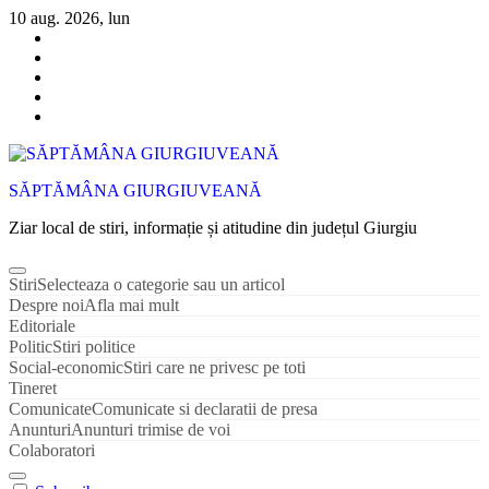
Sari
10 aug. 2026, lun
la
conținut
SĂPTĂMÂNA GIURGIUVEANĂ
Ziar local de stiri, informație și atitudine din județul Giurgiu
Stiri
Selecteaza o categorie sau un articol
Despre noi
Afla mai mult
Editoriale
Politic
Stiri politice
Social-economic
Stiri care ne privesc pe toti
Tineret
Comunicate
Comunicate si declaratii de presa
Anunturi
Anunturi trimise de voi
Colaboratori