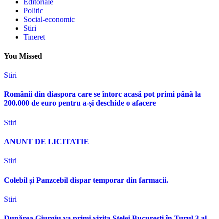
Editoriale
Politic
Social-economic
Stiri
Tineret
You Missed
Stiri
Românii din diaspora care se întorc acasă pot primi până la
200.000 de euro pentru a-și deschide o afacere
Stiri
ANUNT DE LICITATIE
Stiri
Colebil și Panzcebil dispar temporar din farmacii.
Stiri
Dunărea Giurgiu va primi vizita Stelei București în Turul 3 al