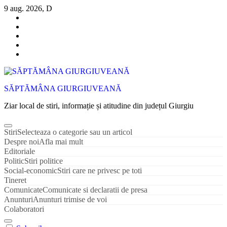
Sari
9 aug. 2026, D
la
conținut
SĂPTĂMÂNA GIURGIUVEANĂ
Ziar local de stiri, informație și atitudine din județul Giurgiu
Stiri
Selecteaza o categorie sau un articol
Despre noi
Afla mai mult
Editoriale
Politic
Stiri politice
Social-economic
Stiri care ne privesc pe toti
Tineret
Comunicate
Comunicate si declaratii de presa
Anunturi
Anunturi trimise de voi
Colaboratori