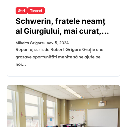
Stiri
Tineret
Schwerin, fratele neamț
al Giurgiului, mai curat,
mai educat și mai puțin
Mihaita Grigore
nov. 5, 2024
fatalist
Reportaj scris de Robert Grigore Grație unei
grozave oportunități menite să ne ajute pe
noi...