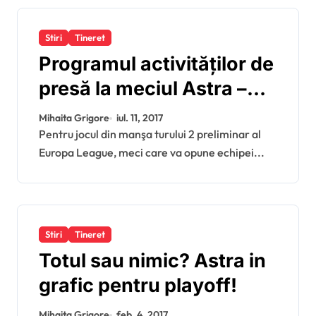
Stiri
Tineret
Programul activităţilor de
presă la meciul Astra –
Zira
Mihaita Grigore
iul. 11, 2017
Pentru jocul din manşa turului 2 preliminar al
Europa League, meci care va opune echipei...
Stiri
Tineret
Totul sau nimic? Astra in
grafic pentru playoff!
Mihaita Grigore
feb. 4, 2017