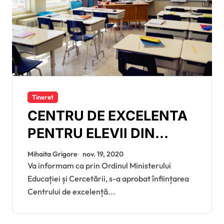
Tineret
CENTRU DE EXCELENTA
PENTRU ELEVII DIN
JUDETUL GIURGIU
Mihaita Grigore
nov. 19, 2020
Va informam ca prin Ordinul Ministerului
Educației și Cercetării, s-a aprobat înființarea
Centrului de excelență...