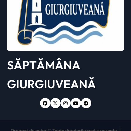
SĂPTĂMÂNA
GIURGIUVEANĂ
Drepturi de autor © Toate drepturile sunt rezervate.
|