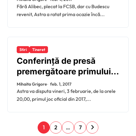
Fără Alibec, plecat la FCSB, dar cu Budescu
revenit, Astra a ratat prima ocazie încă...
Stiri
Tineret
Conferinţă de presă
premergătoare primului
meci oficial din 2017
Mihaita Grigore
feb. 1, 2017
Astra va disputa vineri, 3 februarie, de la orele
20,00, primul joc oficial din 2017,...
P
1
2
…
7