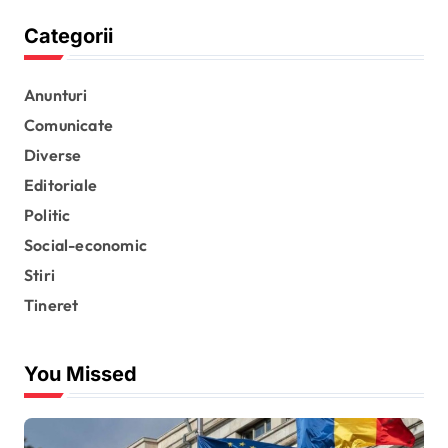
a
g
Categorii
i
n
Anunturi
Comunicate
a
Diverse
ț
Editoriale
i
Politic
e
Social-economic
a
Stiri
r
Tineret
t
i
You Missed
c
o