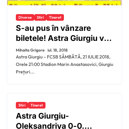
Diverse
Stiri
Tineret
S-au pus în vânzare
biletele! Astra Giurgiu vs
FCSB
Mihaita Grigore
iul. 18, 2018
Astra Giurgiu – FCSB SÂMBĂTĂ, 21 IULIE 2018,
Orele 21:00 Stadion Marin Anastasovici, Giurgiu
Prețuri...
Stiri
Tineret
Astra Giurgiu-
Oleksandriya 0-0.