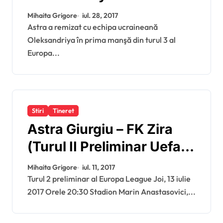
Giurgiuvenii joacă
Mihaita Grigore
iul. 28, 2017
calificarea peste o
Astra a remizat cu echipa ucraineană
Oleksandriya în prima manşă din turul 3 al
saptămână în Ucraina!
Europa...
Stiri
Tineret
Astra Giurgiu – FK Zira
(Turul II Preliminar Uefa
Europa League, manșa
Mihaita Grigore
iul. 11, 2017
tur)
Turul 2 preliminar al Europa League Joi, 13 iulie
2017 Orele 20:30 Stadion Marin Anastasovici,...