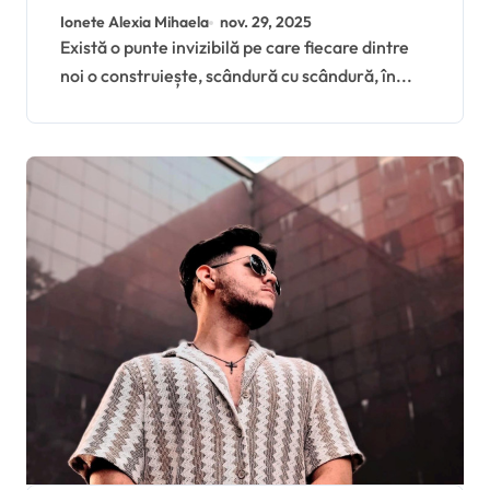
punte spre lumină
Ionete Alexia Mihaela
nov. 29, 2025
Există o punte invizibilă pe care fiecare dintre
noi o construiește, scândură cu scândură, în...