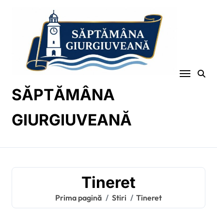
Sari
la
conținut
SĂPTĂMÂNA
GIURGIUVEANĂ
Tineret
Prima pagină
Stiri
Tineret