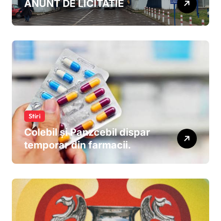
ANUNT DE LICITATIE
Stiri
Colebil și Panzcebil dispar
temporar din farmacii.