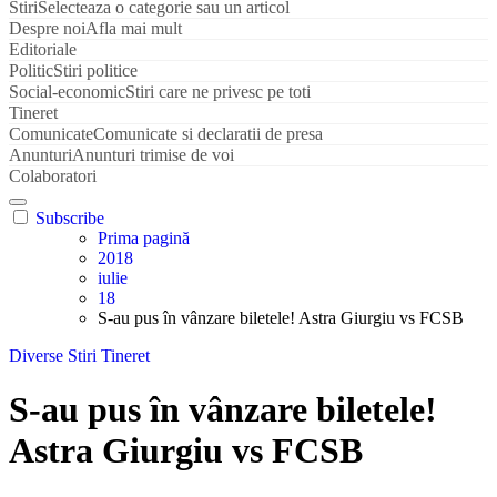
Stiri
Selecteaza o categorie sau un articol
Despre noi
Afla mai mult
Editoriale
Politic
Stiri politice
Social-economic
Stiri care ne privesc pe toti
Tineret
Comunicate
Comunicate si declaratii de presa
Anunturi
Anunturi trimise de voi
Colaboratori
Subscribe
Prima pagină
2018
iulie
18
S-au pus în vânzare biletele! Astra Giurgiu vs FCSB
Diverse
Stiri
Tineret
S-au pus în vânzare biletele!
Astra Giurgiu vs FCSB