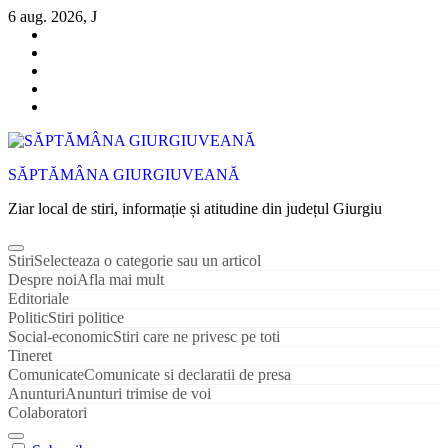
Sari
6 aug. 2026, J
la
conținut
SĂPTĂMÂNA GIURGIUVEANĂ
Ziar local de stiri, informație și atitudine din județul Giurgiu
Stiri
Selecteaza o categorie sau un articol
Despre noi
Afla mai mult
Editoriale
Politic
Stiri politice
Social-economic
Stiri care ne privesc pe toti
Tineret
Comunicate
Comunicate si declaratii de presa
Anunturi
Anunturi trimise de voi
Colaboratori