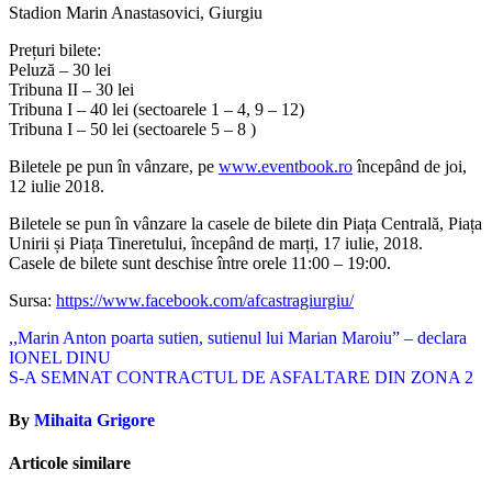
Stadion Marin Anastasovici, Giurgiu
Prețuri bilete:
Peluză – 30 lei
Tribuna II – 30 lei
Tribuna I – 40 lei (sectoarele 1 – 4, 9 – 12)
Tribuna I – 50 lei (sectoarele 5 – 8 )
Biletele pe pun în vânzare, pe
www.eventbook.ro
începând de joi,
12 iulie 2018.
Biletele se pun în vânzare la casele de bilete din Piața Centrală, Piața
Unirii și Piața Tineretului, începând de marți, 17 iulie, 2018.
Casele de bilete sunt deschise între orele 11:00 – 19:00.
Sursa:
https://www.facebook.com/afcastragiurgiu/
Navigare
,,Marin Anton poarta sutien, sutienul lui Marian Maroiu” – declara
IONEL DINU
în
S-A SEMNAT CONTRACTUL DE ASFALTARE DIN ZONA 2
articole
By
Mihaita Grigore
Articole similare