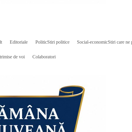
lt
Editoriale
Politic
Stiri politice
Social-economic
Stiri care ne 
trimise de voi
Colaboratori