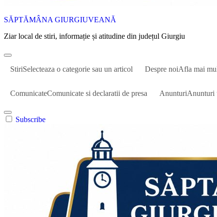
SĂPTĂMÂNA GIURGIUVEANĂ
Ziar local de stiri, informație și atitudine din județul Giurgiu
Stiri
Selecteaza o categorie sau un articol
Despre noi
Afla mai mu
Comunicate
Comunicate si declaratii de presa
Anunturi
Anunturi 
Subscribe