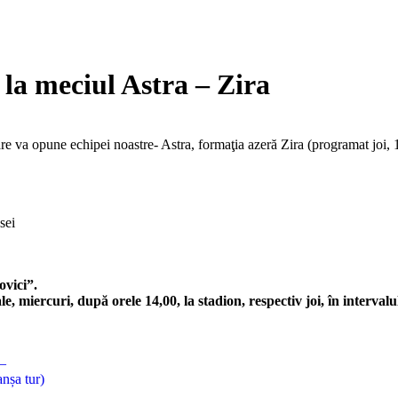
 la meciul Astra – Zira
 va opune echipei noastre- Astra, formaţia azeră Zira (programat joi, 13 
sei
ovici”.
le, miercuri, după orele 14,00, la stadion, respectiv joi, în interval
–
nșa tur)