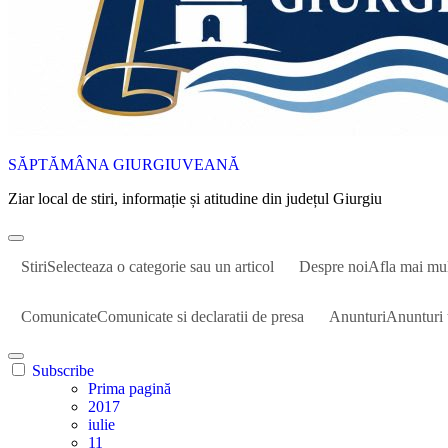
SĂPTĂMÂNA GIURGIUVEANĂ
Ziar local de stiri, informație și atitudine din județul Giurgiu
Stiri
Selecteaza o categorie sau un articol
Despre noi
Afla mai mu
Comunicate
Comunicate si declaratii de presa
Anunturi
Anunturi 
Subscribe
Prima pagină
2017
iulie
11