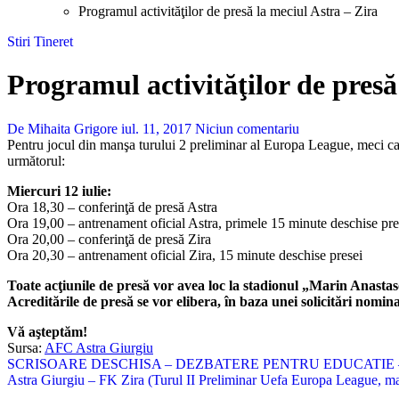
Programul activităţilor de presă la meciul Astra – Zira
Stiri
Tineret
Programul activităţilor de presă
De Mihaita Grigore
iul. 11, 2017
Niciun comentariu
Pentru jocul din manşa turului 2 preliminar al Europa League, meci care
următorul:
Miercuri 12 iulie:
Ora 18,30 – conferinţă de presă Astra
Ora 19,00 – antrenament oficial Astra, primele 15 minute deschise pre
Ora 20,00 – conferinţă de presă Zira
Ora 20,30 – antrenament oficial Zira, 15 minute deschise presei
Toate acţiunile de presă vor avea loc la stadionul „Marin Anastas
Acreditările de presă se vor elibera, în baza unei solicitări nomina
Vă aşteptăm!
Sursa:
AFC Astra Giurgiu
Navigare
SCRISOARE DESCHISA – DEZBATERE PENTRU EDUCATIE 
Astra Giurgiu – FK Zira (Turul II Preliminar Uefa Europa League, ma
în