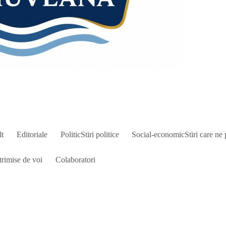
lt
Editoriale
Politic
Stiri politice
Social-economic
Stiri care ne 
trimise de voi
Colaboratori