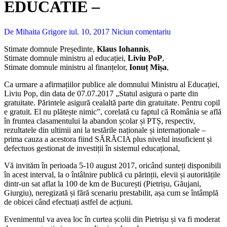
EDUCATIE –
De Mihaita Grigore
iul. 10, 2017
Niciun comentariu
Stimate domnule Președinte,
Klaus Iohannis
,
Stimate domnule ministru al educației,
Liviu PoP
,
Stimate domnule ministru al finanțelor,
Ionuț Mișa
,
Ca urmare a afirmațiilor publice ale domnului Ministru al Educației,
Liviu Pop, din data de 07.07.2017 „Statul asigura o parte din
gratuitate. Părintele asigură cealaltă parte din gratuitate. Pentru copil
e gratuit. El nu plătește nimic”, corelată cu faptul că România se află
în fruntea clasamentului la abandon școlar și PTȘ, respectiv,
rezultatele din ultimii ani la testările naționale și internaționale –
prima cauza a acestora fiind SĂRĂCIA plus nivelul insuficient și
defectuos gestionat de investiții în sistemul educațional,
Vă i
nvităm în perioada 5-10 august 2017, oricând sunteți disponibili
în acest interval, la o întâlnire publică cu părinții, elevii și autoritățile
dintr-un sat aflat la 100 de km de București (Pietrișu, Găujani,
Giurgiu), neregizată și fără scenariu prestabilit, așa cum se întâmplă
de obicei când efectuați astfel de acțiuni.
Evenimentul va avea loc în curtea școlii din Pietrișu și va fi moderat