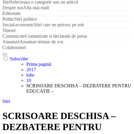
Stiri
Selecteaza o categorie sau un articol
Despre noi
Afla mai mult
Editoriale
Politic
Stiri politice
Social-economic
Stiri care ne privesc pe toti
Tineret
Comunicate
Comunicate si declaratii de presa
Anunturi
Anunturi trimise de voi
Colaboratori
Subscribe
Prima pagină
2017
iulie
10
SCRISOARE DESCHISA – DEZBATERE PENTRU
EDUCATIE –
Stiri
SCRISOARE DESCHISA –
DEZBATERE PENTRU