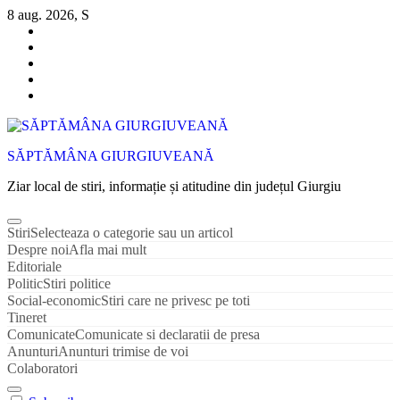
Sari
8 aug. 2026, S
la
conținut
SĂPTĂMÂNA GIURGIUVEANĂ
Ziar local de stiri, informație și atitudine din județul Giurgiu
Stiri
Selecteaza o categorie sau un articol
Despre noi
Afla mai mult
Editoriale
Politic
Stiri politice
Social-economic
Stiri care ne privesc pe toti
Tineret
Comunicate
Comunicate si declaratii de presa
Anunturi
Anunturi trimise de voi
Colaboratori