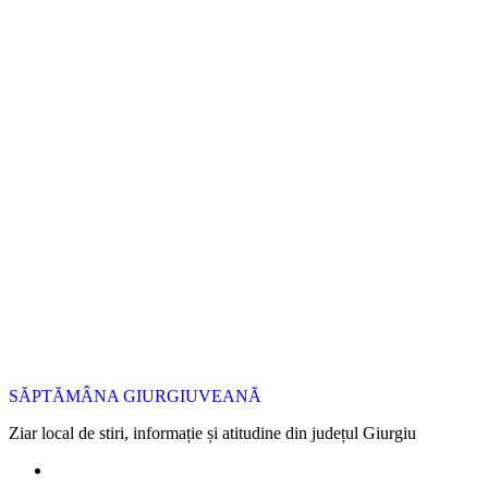
SĂPTĂMÂNA GIURGIUVEANĂ
Ziar local de stiri, informație și atitudine din județul Giurgiu