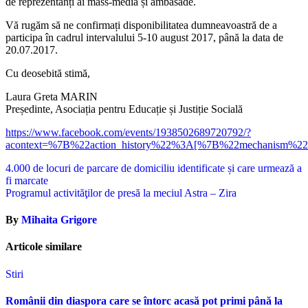
de reprezentanți ai mass-media și ambasade.
Vă rugăm să ne confirmați disponibilitatea dumneavoastră de a
participa în cadrul intervalului 5-10 august 2017, până la data de
20.07.2017.
Cu deosebită stimă,
Laura Greta MARIN
Președinte, Asociația pentru Educație și Justiție Socială
https://www.facebook.com/events/1938502689720792/?
acontext=%7B%22action_history%22%3A[%7B%22mechanis
Navigare
4.000 de locuri de parcare de domiciliu identificate și care urmează a
fi marcate
în
Programul activităţilor de presă la meciul Astra – Zira
articole
By
Mihaita Grigore
Articole similare
Stiri
Românii din diaspora care se întorc acasă pot primi până la