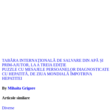
Navigare
TABĂRA INTERNAŢIONALĂ DE SALVARE DIN APĂ ȘI
PRIM-AJUTOR, LA A TREIA EDIȚIE
în
PUZZLE CU MESAJELE PERSOANELOR DIAGNOSTICATE
articole
CU HEPATITĂ, DE ZIUA MONDIALĂ ÎMPOTRIVA
HEPATITEI
By
Mihaita Grigore
Articole similare
Diverse