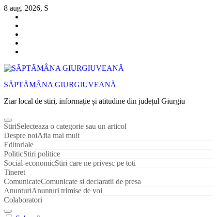
Sari
8 aug. 2026, S
la
conținut
SĂPTĂMÂNA GIURGIUVEANĂ
Ziar local de stiri, informație și atitudine din județul Giurgiu
Stiri
Selecteaza o categorie sau un articol
Despre noi
Afla mai mult
Editoriale
Politic
Stiri politice
Social-economic
Stiri care ne privesc pe toti
Tineret
Comunicate
Comunicate si declaratii de presa
Anunturi
Anunturi trimise de voi
Colaboratori