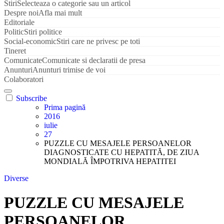
Stiri
Selecteaza o categorie sau un articol
Despre noi
Afla mai mult
Editoriale
Politic
Stiri politice
Social-economic
Stiri care ne privesc pe toti
Tineret
Comunicate
Comunicate si declaratii de presa
Anunturi
Anunturi trimise de voi
Colaboratori
Subscribe
Prima pagină
2016
iulie
27
PUZZLE CU MESAJELE PERSOANELOR
DIAGNOSTICATE CU HEPATITĂ, DE ZIUA
MONDIALĂ ÎMPOTRIVA HEPATITEI
Diverse
PUZZLE CU MESAJELE
PERSOANELOR