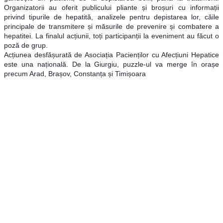
Organizatorii au oferit publicului pliante și broșuri cu informații
privind tipurile de hepatită, analizele pentru depistarea lor, căile
principale de transmitere și măsurile de prevenire și combatere a
hepatitei. La finalul acțiunii, toți participanții la eveniment au făcut o
poză de grup.
Acțiunea desfășurată de Asociația Pacienților cu Afecțiuni Hepatice
este una națională. De la Giurgiu, puzzle-ul va merge în orașe
precum Arad, Brașov, Constanța și Timișoara