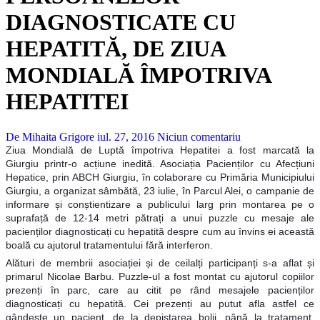
DIAGNOSTICATE CU
HEPATITĂ, DE ZIUA
MONDIALĂ ÎMPOTRIVA
HEPATITEI
De Mihaita Grigore
iul. 27, 2016
Niciun comentariu
Ziua Mondială de Luptă împotriva Hepatitei a fost marcată la
Giurgiu printr-o acțiune inedită. Asociația Pacienților cu Afecțiuni
Hepatice, prin ABCH Giurgiu, în colaborare cu Primăria Municipiului
Giurgiu, a organizat sâmbătă, 23 iulie, în Parcul Alei, o campanie de
informare și conștientizare a publicului larg prin montarea pe o
suprafață de 12-14 metri pătrați a unui puzzle cu me
saje ale
pacienților diagnosticați cu hepatită despre cum au învins ei această
boală cu ajutorul tratamentului fără interferon.
Alături de membrii asociației și de ceilalți participanți s-a aflat și
primarul Nicolae Barbu. Puzzle-ul a fost montat cu ajutorul copiilor
prezenți în parc, care au citit pe rând mesajele pacienților
diagnosticați cu hepatită. Cei prezenți au putut afla astfel ce
gândește un pacient, de la depistarea bolii, până la tratament.