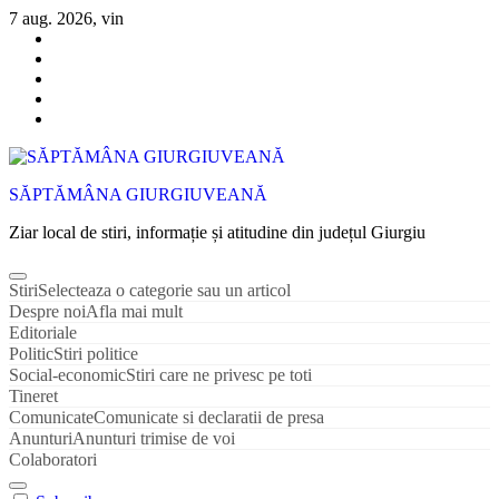
Sari
7 aug. 2026, vin
la
conținut
SĂPTĂMÂNA GIURGIUVEANĂ
Ziar local de stiri, informație și atitudine din județul Giurgiu
Stiri
Selecteaza o categorie sau un articol
Despre noi
Afla mai mult
Editoriale
Politic
Stiri politice
Social-economic
Stiri care ne privesc pe toti
Tineret
Comunicate
Comunicate si declaratii de presa
Anunturi
Anunturi trimise de voi
Colaboratori