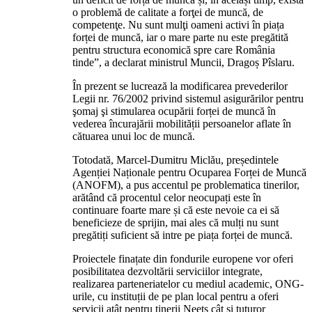
o problemă de calitate a forţei de muncă, de
competenţe. Nu sunt mulţi oameni activi în piața
forței de muncă, iar o mare parte nu este pregătită
pentru structura economică spre care România
tinde”, a declarat ministrul Muncii, Dragoș Pîslaru.
În prezent se lucrează la modificarea prevederilor
Legii nr. 76/2002 privind sistemul asigurărilor pentru
şomaj şi stimularea ocupării forței de muncă în
vederea încurajării mobilității persoanelor aflate în
cătuarea unui loc de muncă.
Totodată, Marcel-Dumitru Miclău, președintele
Agenției Naționale pentru Ocuparea Forței de Muncă
(ANOFM), a pus accentul pe problematica tinerilor,
arătând că procentul celor neocupați este în
continuare foarte mare și că este nevoie ca ei să
beneficieze de sprijin, mai ales că mulți nu sunt
pregătiți suficient să intre pe piața forței de muncă.
Proiectele finațate din fondurile europene vor oferi
posibilitatea dezvoltării serviciilor integrate,
realizarea parteneriatelor cu mediul academic, ONG-
urile, cu instituții de pe plan local pentru a oferi
servicii atât pentru tinerii Neets cât și tuturor