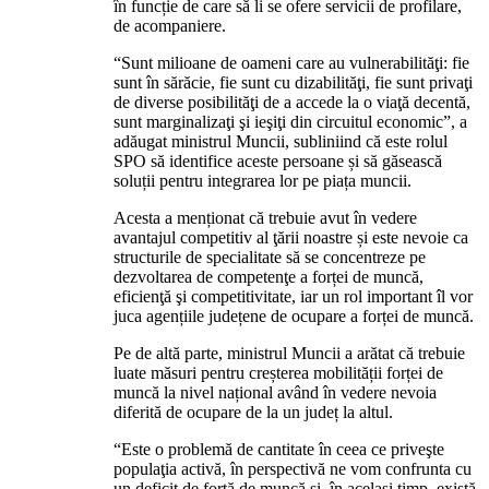
în funcție de care să li se ofere servicii de profilare,
de acompaniere.
“Sunt milioane de oameni care au vulnerabilităţi: fie
sunt în sărăcie, fie sunt cu dizabilităţi, fie sunt privaţi
de diverse posibilităţi de a accede la o viaţă decentă,
sunt marginalizaţi şi ieşiţi din circuitul economic”, a
adăugat ministrul Muncii, subliniind că este rolul
SPO să identifice aceste persoane și să găsească
soluții pentru integrarea lor pe piața muncii.
Acesta a menționat că trebuie avut în vedere
avantajul competitiv al ţării noastre și este nevoie ca
structurile de specialitate să se concentreze pe
dezvoltarea de competenţe a forței de muncă,
eficienţă şi competitivitate, iar un rol important îl vor
juca agențiile județene de ocupare a forței de muncă.
Pe de altă parte, ministrul Muncii a arătat că trebuie
luate măsuri pentru creșterea mobilității forței de
muncă la nivel național având în vedere nevoia
diferită de ocupare de la un județ la altul.
“Este o problemă de cantitate în ceea ce priveşte
populaţia activă, în perspectivă ne vom confrunta cu
un deficit de forță de muncă și, în același timp, există