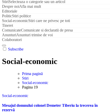
Stiri
Selecteaza o categorie sau un articol
Despre noi
Afla mai mult
Editoriale
Politic
Stiri politice
Social-economic
Stiri care ne privesc pe toti
Tineret
Comunicate
Comunicate si declaratii de presa
Anunturi
Anunturi trimise de voi
Colaboratori
Subscribe
Social-economic
Prima pagină
Stiri
Social-economic
Pagina 19
Social-economic
Mesajul domnului colonel Demeter Tiberiu la trecerea în
rezervă