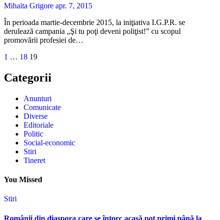
Mihaita Grigore
apr. 7, 2015
În perioada martie-decembrie 2015, la iniţiativa I.G.P.R. se
derulează campania „Şi tu poţi deveni poliţist!” cu scopul
promovării profesiei de…
Paginație
1
…
18
19
articole
Categorii
Anunturi
Comunicate
Diverse
Editoriale
Politic
Social-economic
Stiri
Tineret
You Missed
Stiri
Românii din diaspora care se întorc acasă pot primi până la