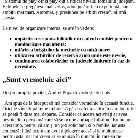
„Sistemul de play-off și play-out a ridicat nivelul fotbalului județean.
Echipele se pregătesc mai serios, aduc jucători cu experiență, sunt
ambiții mai mari. Automat, și presiunea pe arbitri crește”, afirmă
acesta.
La nivel de organizare internă, se are în vedere:
împărțirea responsabilităților în cadrul comisiei pentru o
monitorizare mai atentă;
întărirea brigăzilor la meciurile cu miză mare;
utilizarea arbitrilor de rezervă acolo unde este nevoie;
continuarea colaborărilor cu județele limitrofe în caz de
necesitate.
„Sunt vremelnic aici”
Despre propria poziție, Andrei Popazu vorbește deschis.
„Am spus de la început că mă consider vremelnic în această funcție.
Oricine vine după mine trebuie să găsească un cadru în care lucrurile
să poată fi duse mai departe. Consider că aceste activități ar avea
nevoie de o persoană care să se ocupe aproape full-time. Eu nu am
acest timp, pentru că am și un job solicitant, și o familie, iar asta
contează. Până acum am avut înțelegere acasă și le mulțumesc
pentru asta, dar nu vreau să se ajungă în punctul în care să fie