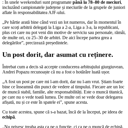
: În unele weekenduri sunt programate
până la 78–80 de meciuri
,
incluzând campionatele județene și meciurile de la grupele de juniori
aflate în responsabilitatea AJF-ului.
„Pe hârtie arată bine când vezi un lot numeros, dar în momentul în
care scoți arbitrii delegați la Liga a 2-a, Liga a 3-a, la republicani,
plus cei care nu pot veni din motive de serviciu sau personale, rămâi,
de multe ori, cu 25–30 de arbitri. De aici începe partea grea a
delegărilor”, precizează președintele.
Un post dorit, dar asumat cu reținere.
Întrebat cum a decis să accepte conducerea arbitrajului giurgiuvean,
Andrei Popazu recunoaște că nu a fost o hotărâre luată ușor.
„A fost un post pe care mi l-am dorit, dar nu l-am vrut. Știam foarte
bine ce înseamnă din punct de vedere al timpului. Fiecare are un loc
de muncă stabil, familie, alte responsabilități. Este o muncă titanică,
pe care nu o vede toată lumea. De multe ori se vede doar delegarea
afișată, nu și ce este în spatele ei”, spune acesta.
Cu toate acestea, spune că s-a bazat, încă de la început, pe ideea de
echipă
.
„Nu privesc treaba asta ca pe o funcție, ci ca pe o muncă de echipă.