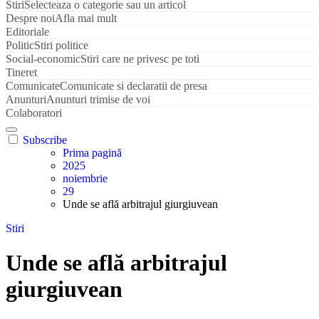
Stiri
Selecteaza o categorie sau un articol
Despre noi
Afla mai mult
Editoriale
Politic
Stiri politice
Social-economic
Stiri care ne privesc pe toti
Tineret
Comunicate
Comunicate si declaratii de presa
Anunturi
Anunturi trimise de voi
Colaboratori
Subscribe
Prima pagină
2025
noiembrie
29
Unde se află arbitrajul giurgiuvean
Stiri
Unde se află arbitrajul
giurgiuvean