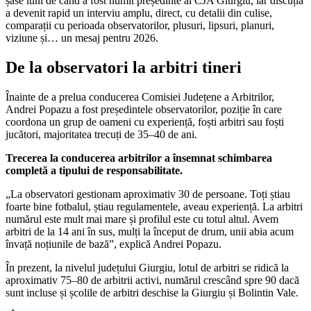
șase luni de cand a fost numit președinte al CJA Giurgiu, iar discuția
a devenit rapid un interviu amplu, direct, cu detalii din culise,
comparații cu perioada observatorilor, plusuri, lipsuri, planuri,
viziune și… un mesaj pentru 2026.
De la observatori la arbitri tineri
Înainte de a prelua conducerea Comisiei Județene a Arbitrilor,
Andrei Popazu a fost președintele observatorilor, poziție în care
coordona un grup de oameni cu experiență, foști arbitri sau foști
jucători, majoritatea trecuți de 35–40 de ani.
Trecerea la conducerea arbitrilor a însemnat schimbarea
completă a tipului de responsabilitate.
„La observatori gestionam aproximativ 30 de persoane. Toți știau
foarte bine fotbalul, știau regulamentele, aveau experiență. La arbitri
numărul este mult mai mare și profilul este cu totul altul. Avem
arbitri de la 14 ani în sus, mulți la început de drum, unii abia acum
învață noțiunile de bază”, explică Andrei Popazu.
În prezent, la nivelul județului Giurgiu, lotul de arbitri se ridică la
aproximativ 75–80 de arbitrii activi, numărul crescând spre 90 dacă
sunt incluse și școlile de arbitri deschise la Giurgiu și Bolintin Vale.