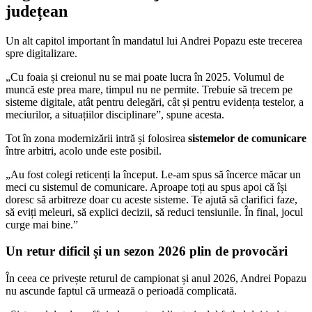
județean
Un alt capitol important în mandatul lui Andrei Popazu este trecerea
spre digitalizare.
„Cu foaia și creionul nu se mai poate lucra în 2025. Volumul de
muncă este prea mare, timpul nu ne permite. Trebuie să trecem pe
sisteme digitale, atât pentru delegări, cât și pentru evidența testelor, a
meciurilor, a situațiilor disciplinare”, spune acesta.
Tot în zona modernizării intră și folosirea
sistemelor de comunicare
între arbitri, acolo unde este posibil.
„Au fost colegi reticenți la început. Le-am spus să încerce măcar un
meci cu sistemul de comunicare. Aproape toți au spus apoi că își
doresc să arbitreze doar cu aceste sisteme. Te ajută să clarifici faze,
să eviți meleuri, să explici decizii, să reduci tensiunile. În final, jocul
curge mai bine.”
Un retur dificil și un sezon 2026 plin de provocări
În ceea ce privește returul de campionat și anul 2026, Andrei Popazu
nu ascunde faptul că urmează o perioadă complicată.