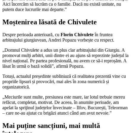
Aici încercăm să lucrăm ca o familie. Dacă nu există unitate, nu
putem duce lucrurile mai departe.”
Moștenirea lăsată de Chivulete
Despre perioada anterioară, cu
Florin Chivulete
în fruntea
arbitrajului giurgiuvean, Andrei Popazu vorbește cu respect.
„Domnul Chivulete a adus un plus clar arbitrajului din Giurgiu. A
promovat mulți arbitri, unii dintre ei au ajuns să reprezinte județul la
nivel național. Pe partea profesională, nu avem ce să-i reproșăm. A
lăsat în urmă o bază solidă”, afirmă Popazu.
Totuși, actualul președinte subliniază că realitatea prezentă vine cu
propriile lipsuri și provocări, mai ales în zona numerică și
organizatorică.
„Meciurile sunt multe, presiunea este mare, iar lotul trebuie mereu
refăcut, completat, motivat. De aceea, în anumite perioade, am
apelat la sprijinul județelor învecinate – Ilfov, București, Teleorman
– care ne-au ajutat cu brigăzi atunci când am avut nevoie.”
Mai puține sancțiuni, mai multă