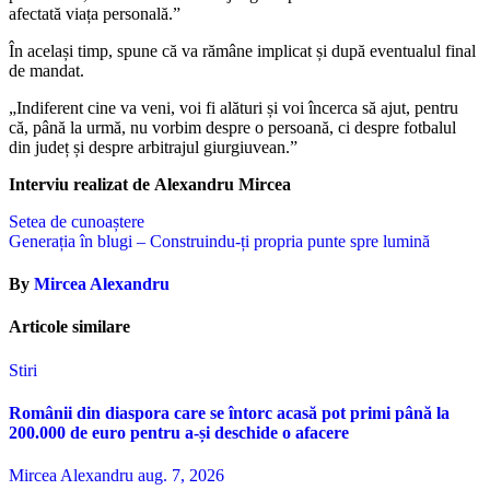
afectată viața personală.”
În același timp, spune că va rămâne implicat și după eventualul final
de mandat.
„Indiferent cine va veni, voi fi alături și voi încerca să ajut, pentru
că, până la urmă, nu vorbim despre o persoană, ci despre fotbalul
din județ și despre arbitrajul giurgiuvean.”
Interviu realizat de
Alexandru Mircea
Navigare
Setea de cunoaștere
Generația în blugi – Construindu-ți propria punte spre lumină
în
articole
By
Mircea Alexandru
Articole similare
Stiri
Românii din diaspora care se întorc acasă pot primi până la
200.000 de euro pentru a-și deschide o afacere
Mircea Alexandru
aug. 7, 2026