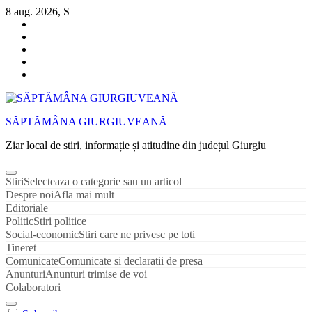
Sari
8 aug. 2026, S
la
conținut
SĂPTĂMÂNA GIURGIUVEANĂ
Ziar local de stiri, informație și atitudine din județul Giurgiu
Stiri
Selecteaza o categorie sau un articol
Despre noi
Afla mai mult
Editoriale
Politic
Stiri politice
Social-economic
Stiri care ne privesc pe toti
Tineret
Comunicate
Comunicate si declaratii de presa
Anunturi
Anunturi trimise de voi
Colaboratori