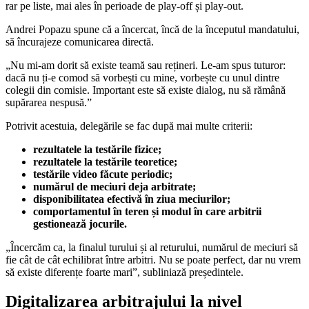
rar pe liste, mai ales în perioade de play-off și play-out.
Andrei Popazu spune că a încercat, încă de la începutul mandatului,
să încurajeze comunicarea directă.
„Nu mi-am dorit să existe teamă sau rețineri. Le-am spus tuturor:
dacă nu ți-e comod să vorbești cu mine, vorbește cu unul dintre
colegii din comisie. Important este să existe dialog, nu să rămână
supărarea nespusă.”
Potrivit acestuia, delegările se fac după mai multe criterii:
rezultatele la testările fizice;
rezultatele la testările teoretice;
testările video făcute periodic;
numărul de meciuri deja arbitrate;
disponibilitatea efectivă în ziua meciurilor;
comportamentul în teren și modul în care arbitrii
gestionează jocurile.
„Încercăm ca, la finalul turului și al returului, numărul de meciuri să
fie cât de cât echilibrat între arbitri. Nu se poate perfect, dar nu vrem
să existe diferențe foarte mari”, subliniază președintele.
Digitalizarea arbitrajului la nivel