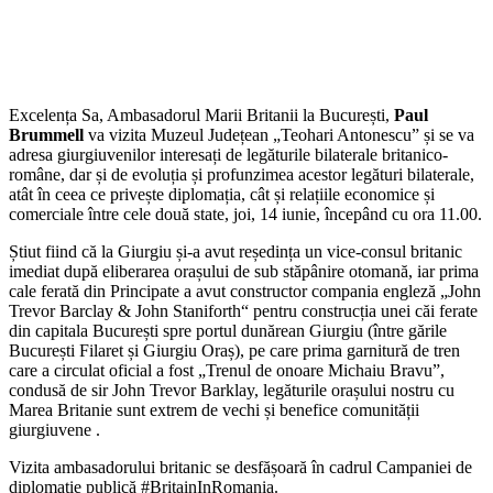
Excelența Sa, Ambasadorul Marii Britanii la București,
Paul
Brummell
va vizita Muzeul Județean „Teohari Antonescu” și se va
adresa giurgiuvenilor interesați de legăturile bilaterale britanico-
române, dar și de evoluția și profunzimea acestor legături bilaterale,
atât în ceea ce privește diplomația, cât și relațiile economice și
comerciale între cele două state, joi, 14 iunie, începând cu ora 11.00.
Știut fiind că la Giurgiu și-a avut reședința un vice-consul britanic
imediat după eliberarea orașului de sub stăpânire otomană, iar prima
cale ferată din Principate a avut constructor compania engleză „John
Trevor Barclay & John Staniforth“ pentru construcția unei căi ferate
din capitala București spre portul dunărean Giurgiu (între gările
București Filaret și Giurgiu Oraș), pe care prima garnitură de tren
care a circulat oficial a fost „Trenul de onoare Michaiu Bravu”,
condusă de sir John Trevor Barklay, legăturile orașului nostru cu
Marea Britanie sunt extrem de vechi și benefice comunității
giurgiuvene .
Vizita ambasadorului britanic se desfășoară în cadrul Campaniei de
diplomație publică #BritainInRomania.