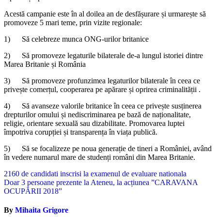
Acestă campanie este în al doilea an de desfășurare și urmarește să
promoveze 5 mari teme, prin vizite regionale:
1) Să celebreze munca ONG-urilor britanice
2) Să promoveze legaturile bilaterale de-a lungul istoriei dintre
Marea Britanie și România
3) Să promoveze profunzimea legaturilor bilaterale în ceea ce
privește comerțul, cooperarea pe apărare și oprirea criminalității .
4) Să avanseze valorile britanice în ceea ce privește susținerea
drepturilor omului și nediscriminarea pe bază de naționalitate,
religie, orientare sexuală sau dizabilitate. Promovarea luptei
împotriva corupției și transparența în viața publică.
5) Să se focalizeze pe noua generație de tineri a României, având
în vedere numarul mare de studenți români din Marea Britanie.
Navigare
2160 de candidati inscrisi la examenul de evaluare nationala
Doar 3 persoane prezente la Ateneu, la acțiunea ”CARAVANA
în
OCUPĂRII 2018”
articole
By
Mihaita Grigore