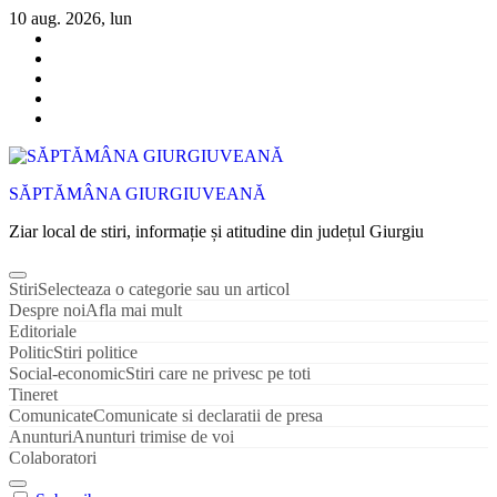
Sari
10 aug. 2026, lun
la
conținut
SĂPTĂMÂNA GIURGIUVEANĂ
Ziar local de stiri, informație și atitudine din județul Giurgiu
Stiri
Selecteaza o categorie sau un articol
Despre noi
Afla mai mult
Editoriale
Politic
Stiri politice
Social-economic
Stiri care ne privesc pe toti
Tineret
Comunicate
Comunicate si declaratii de presa
Anunturi
Anunturi trimise de voi
Colaboratori