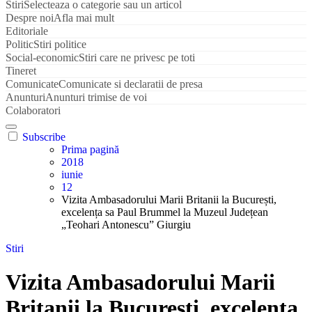
Stiri
Selecteaza o categorie sau un articol
Despre noi
Afla mai mult
Editoriale
Politic
Stiri politice
Social-economic
Stiri care ne privesc pe toti
Tineret
Comunicate
Comunicate si declaratii de presa
Anunturi
Anunturi trimise de voi
Colaboratori
Subscribe
Prima pagină
2018
iunie
12
Vizita Ambasadorului Marii Britanii la București,
excelența sa Paul Brummel la Muzeul Județean
„Teohari Antonescu” Giurgiu
Stiri
Vizita Ambasadorului Marii
Britanii la București, excelența