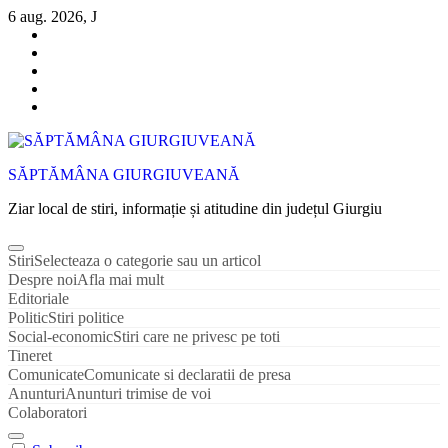
Sari
6 aug. 2026, J
la
conținut
SĂPTĂMÂNA GIURGIUVEANĂ
Ziar local de stiri, informație și atitudine din județul Giurgiu
Stiri
Selecteaza o categorie sau un articol
Despre noi
Afla mai mult
Editoriale
Politic
Stiri politice
Social-economic
Stiri care ne privesc pe toti
Tineret
Comunicate
Comunicate si declaratii de presa
Anunturi
Anunturi trimise de voi
Colaboratori