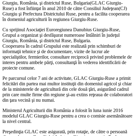
Giurgiu, România, şi districtul Ruse, Bulgaria(GLAC Giurgiu-
Ruse) a fost înfiinţat în anul 2010 de către Consiliul Judeţean(CJ)
Giurgiu şi Prefectura Districtului Ruse, pentru a facilita cooperarea
în domeniul agriculturii în regiunea Giurgiu-Ruse.
Cu sprijinul Asociaţiei Euroregiunea Danubius Giurgiu-Ruse,
Grupul a organizat şi desfăşurat numeroase întâlniri în judeţul
Giurgiu, România, şi districtul Ruse, Bul
garia.
Cooperarea în cadrul Grupului este realizată prin schimburi de
informaţii tehnice şi de documentare, vizite de lucrur ale
specialiştilor, fermierilor, consultare reciprocă privind problemele de
interes pentru ambele părţi, consultanţă în vederea identificării de
proiecte comune.
Pe parcursul celor 7 ani de activitate, GLAC Giurgiu-Ruse a primit
felicitări din partea mai multor instituţii din domeniul agricol şi chiar
de la ministerele de agricultură din cele două ţări, asigurând cadrul
prin care multe firme din regiune şi-au extins reţeaua de colaboratori
din ţara vecină şi nu numai.
Ministerul Agriculturii din România a folosit în luna iunie 2016
modelul GLAC Giurgiu-Ruse pentru a crea o comisie asemănătoare
la nivel central.
Preşedinţia GLAC este asigurată, prin rotaţie, de către o persoană