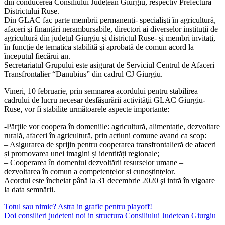
din conducerea Consiliului Judeţean Giurgiu, respectiv Prefectura
Districtului Ruse.
Din GLAC fac parte membrii permanenţi- specialişti în agricultură,
afaceri şi finanţări nerambursabile, directori ai diverselor instituţii de
agricultură din judeţul Giurgiu şi districtul Ruse- şi membri invitaţi,
în funcţie de tematica stabilită şi aprobată de comun acord la
începutul fiecărui an.
Secretariatul Grupului este asigurat de Serviciul Centrul de Afaceri
Transfrontalier “Danubius” din cadrul CJ Giurgiu.
Vineri, 10 februarie, prin semnarea acordului pentru stabilirea
cadrului de lucru necesar desfăşurării activităţii GLAC Giurgiu-
Ruse, vor fi stabilite următoarele aspecte importante:
-Părţile vor coopera în domeniile: agricultură, alimentație, dezvoltare
rurală, afaceri în agricultură, prin actiuni comune avand ca scop:
– Asigurarea de sprijin pentru cooperarea transfrontalieră de afaceri
și promovarea unei imagini și identități regionale;
– Cooperarea în domeniul dezvoltării resurselor umane –
dezvoltarea în comun a competențelor și cunoștințelor.
Acordul este încheiat până la 31 decembrie 2020 şi intră în vigoare
la data semnării.
Navigare
Totul sau nimic? Astra in grafic pentru playoff!
Doi consilieri judeteni noi in structura Consiliului Judetean Giurgiu
în