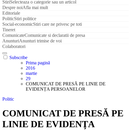
Stiri
Selecteaza o categorie sau un articol
Despre noi
Afla mai mult
Editoriale
Politic
Stiri politice
Social-economic
Stiri care ne privesc pe toti
Tineret
Comunicate
Comunicate si declaratii de presa
Anunturi
Anunturi trimise de voi
Colaboratori
Subscribe
Prima pagină
2016
martie
29
COMUNICAT DE PRESĂ PE LINIE DE
EVIDENȚA PERSOANELOR
Politic
COMUNICAT DE PRESĂ PE
LINIE DE EVIDENȚA