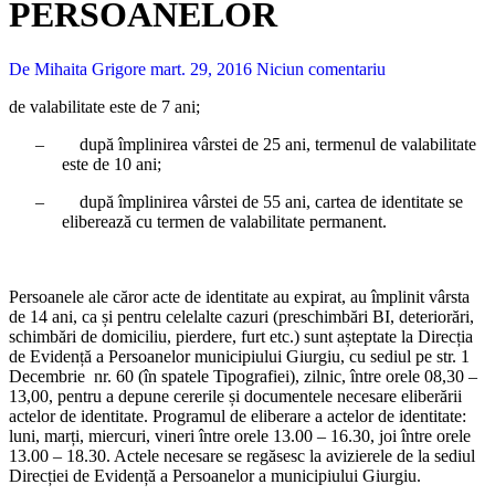
PERSOANELOR
De Mihaita Grigore
mart. 29, 2016
Niciun comentariu
de valabilitate este de 7 ani;
– după împlinirea vârstei de 25 ani, termenul de valabilitate
este de 10 ani;
– după împlinirea vârstei de 55 ani, cartea de identitate se
eliberează cu termen de valabilitate permanent.
Persoanele ale căror acte de identitate au expirat, au împlinit vârsta
de 14 ani, ca și pentru celelalte cazuri (preschimbări BI, deteriorări,
schimbări de domiciliu, pierdere, furt etc.) sunt așteptate la Direcția
de Evidență a Persoanelor municipiului Giurgiu, cu sediul pe str. 1
Decembrie nr. 60 (în spatele Tipografiei), zilnic, între orele 08,30 –
13,00, pentru a depune cererile și documentele necesare eliberării
actelor de identitate. Programul de eliberare a actelor de identitate:
luni, marți, miercuri, vineri între orele 13.00 – 16.30, joi între orele
13.00 – 18.30. Actele necesare se regăsesc la avizierele de la sediul
Direcției de Evidență a Persoanelor a municipiului Giurgiu.