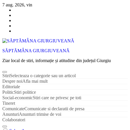
Sari
7 aug. 2026, vin
la
conținut
SĂPTĂMÂNA GIURGIUVEANĂ
Ziar local de stiri, informație și atitudine din județul Giurgiu
Stiri
Selecteaza o categorie sau un articol
Despre noi
Afla mai mult
Editoriale
Politic
Stiri politice
Social-economic
Stiri care ne privesc pe toti
Tineret
Comunicate
Comunicate si declaratii de presa
Anunturi
Anunturi trimise de voi
Colaboratori