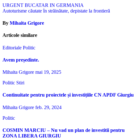
Navigare
URGENT BUCATAR IN GERMANIA
Autoturisme căutate în străinătate, depistate la frontieră
în
articole
By
Mihaita Grigore
Articole similare
Editoriale
Politic
Avem președinte.
Mihaita Grigore
mai 19, 2025
Politic
Stiri
Continuitate pentru proiectele și investițiile CN APDF Giurgiu
Mihaita Grigore
feb. 29, 2024
Politic
COSMIN MARCIU – Nu vad un plan de investitii pentru
ZONA LIBERA GIURGIU