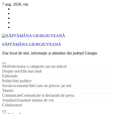
Sari
7 aug. 2026, vin
la
conținut
SĂPTĂMÂNA GIURGIUVEANĂ
Ziar local de stiri, informație și atitudine din județul Giurgiu
Stiri
Selecteaza o categorie sau un articol
Despre noi
Afla mai mult
Editoriale
Politic
Stiri politice
Social-economic
Stiri care ne privesc pe toti
Tineret
Comunicate
Comunicate si declaratii de presa
Anunturi
Anunturi trimise de voi
Colaboratori