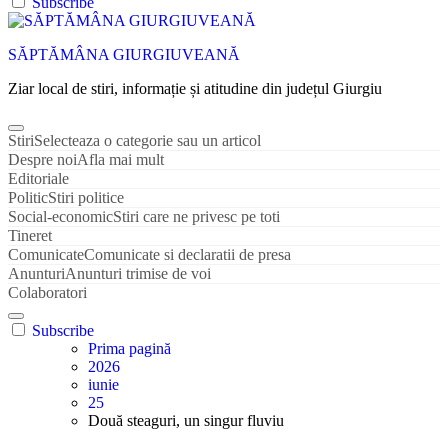
Subscribe
SĂPTĂMÂNA GIURGIUVEANĂ
Ziar local de stiri, informație și atitudine din județul Giurgiu
Stiri
Selecteaza o categorie sau un articol
Despre noi
Afla mai mult
Editoriale
Politic
Stiri politice
Social-economic
Stiri care ne privesc pe toti
Tineret
Comunicate
Comunicate si declaratii de presa
Anunturi
Anunturi trimise de voi
Colaboratori
Subscribe
Prima pagină
2026
iunie
25
Două steaguri, un singur fluviu