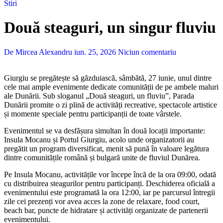
Stiri
Două steaguri, un singur fluviu
De Mircea Alexandru
iun. 25, 2026
Niciun comentariu
Giurgiu se pregătește să găzduiască, sâmbătă, 27 iunie, unul dintre
cele mai ample evenimente dedicate comunității de pe ambele maluri
ale Dunării. Sub sloganul „Două steaguri, un fluviu”, Parada
Dunării promite o zi plină de activități recreative, spectacole artistice
și momente speciale pentru participanții de toate vârstele.
Evenimentul se va desfășura simultan în două locații importante:
Insula Mocanu și Portul Giurgiu, acolo unde organizatorii au
pregătit un program diversificat, menit să pună în valoare legătura
dintre comunitățile română și bulgară unite de fluviul Dunărea.
Pe Insula Mocanu, activitățile vor începe încă de la ora 09:00, odată
cu distribuirea steagurilor pentru participanți. Deschiderea oficială a
evenimentului este programată la ora 12:00, iar pe parcursul întregii
zile cei prezenți vor avea acces la zone de relaxare, food court,
beach bar, puncte de hidratare și activități organizate de partenerii
evenimentului.