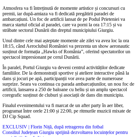
Atmosfera va fi întreținută de momente artistice și concursuri cu
premii, iar după-amiaza va fi dedicată pregătirii paradei de
ambarcațiuni. Un foc de artificii lansat de pe Podul Prieteniei va
marca startul oficial al paradei, care va porni la ora 17:15 și va
străbate sectorul Dunării din dreptul municipiului Giurgiu.
Unul dintre cele mai așteptate momente ale zilei va avea loc la ora
18:15, când Aeroclubul României va prezenta un show aeronautic
susținut de formația „Hawks of România”, oferind spectatorilor un
spectacol impresionant pe cerul Dunării.
În paralel, Portul Giurgiu va deveni centrul activităților dedicate
familiilor. De la demonstrații sportive și ateliere interactive până la
dans și jocuri pe apă, participanții vor avea parte de numeroase
surprize. Seara va continua cu parada ambarcațiunilor, un nou foc de
artificii, lansarea a 250 de baloane cu heliu și un amplu spectacol
coregrafic susținut de cluburi și asociații de dans din municipiu.
Finalul evenimentului va fi marcat de un after party în aer liber,
programat între orele 21:00 și 22:00, pe ritmurile muzicii mixate de
DJ Cip Squad.
Navigare
EXCLUSIV | Florin Niță, după retragerea din fotbal
Consiliul Județean Giurgiu sprijină dezvoltarea locuințelor pentru
în