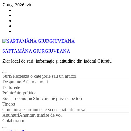
Sari
7 aug. 2026, vin
la
conținut
SĂPTĂMÂNA GIURGIUVEANĂ
Ziar local de stiri, informație și atitudine din județul Giurgiu
Stiri
Selecteaza o categorie sau un articol
Despre noi
Afla mai mult
Editoriale
Politic
Stiri politice
Social-economic
Stiri care ne privesc pe toti
Tineret
Comunicate
Comunicate si declaratii de presa
Anunturi
Anunturi trimise de voi
Colaboratori