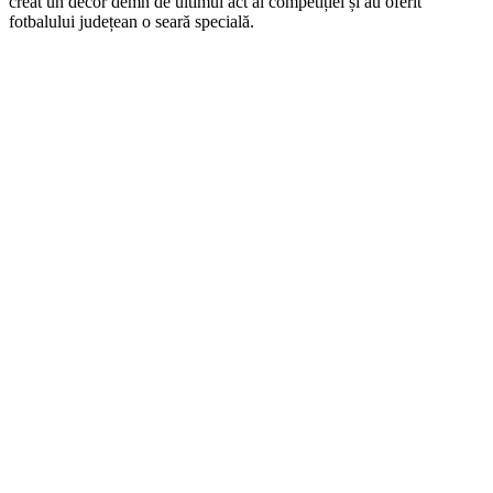
creat un decor demn de ultimul act al competiției și au oferit
fotbalului județean o seară specială.