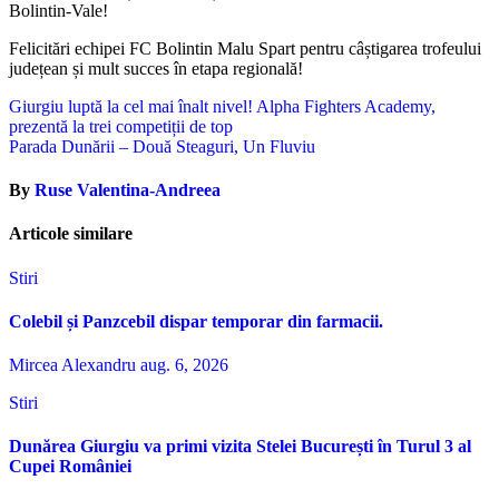
Bolintin-Vale!
Felicitări echipei FC Bolintin Malu Spart pentru câștigarea trofeului
județean și mult succes în etapa regională!
Navigare
Giurgiu luptă la cel mai înalt nivel! Alpha Fighters Academy,
prezentă la trei competiții de top
în
Parada Dunării – Două Steaguri, Un Fluviu
articole
By
Ruse Valentina-Andreea
Articole similare
Stiri
Colebil și Panzcebil dispar temporar din farmacii.
Mircea Alexandru
aug. 6, 2026
Stiri
Dunărea Giurgiu va primi vizita Stelei București în Turul 3 al
Cupei României