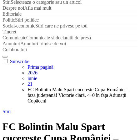
Stiri
Selecteaza o categorie sau un articol
Despre noi
Afla mai mult
Editoriale
Politic
Stiri politice
Social-economic
Stiri care ne privesc pe toti
Tineret
Comunicate
Comunicate si declaratii de presa
Anunturi
Anunturi trimise de voi
Colaboratori
Subscribe
Prima pagină
2026
iunie
21
FC Bolintin Malu Spart cucerește Cupa României –
faza județeană! Victorie clară, 4–0 în fața Adunații
Copăceni
Stiri
FC Bolintin Malu Spart
cucerește Cupa României –