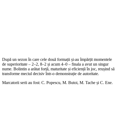
După un sezon în care cele două formații și-au împărțit momentele
de superioritate – 2–2, 8–2 și acum 4–0 – finala a avut un singur
nume. Bolintin a arătat forță, maturitate și eficiență în joc, reușind să
transforme meciul decisiv într-o demonstrație de autoritate.
Marcatorii serii au fost: C. Popescu, M. Butoi, M. Tache și C. Ene.