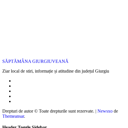
SĂPTĂMÂNA GIURGIUVEANĂ
Ziar local de stiri, informație și atitudine din județul Giurgiu
Drepturi de autor © Toate drepturile sunt rezervate.
|
Newsxo
de
Themeansar
.
Header Toggle Sidebar