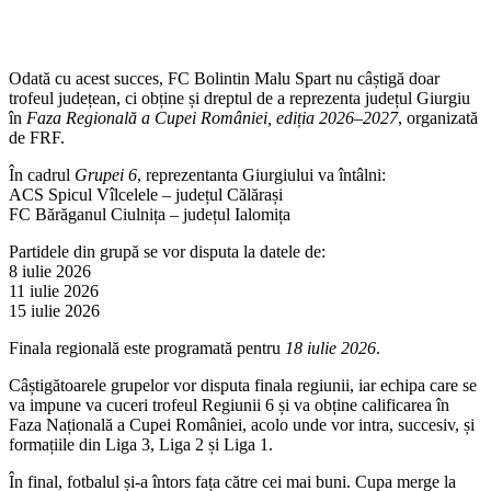
Odată cu acest succes, FC Bolintin Malu Spart nu câștigă doar
trofeul județean, ci obține și dreptul de a reprezenta județul Giurgiu
în
Faza Regională a Cupei României, ediția 2026–2027
, organizată
de FRF.
În cadrul
Grupei 6
, reprezentanta Giurgiului va întâlni:
ACS Spicul Vîlcelele – județul Călărași
FC Bărăganul Ciulnița – județul Ialomița
Partidele din grupă se vor disputa la datele de:
8 iulie 2026
11 iulie 2026
15 iulie 2026
Finala regională este programată pentru
18 iulie 2026
.
Câștigătoarele grupelor vor disputa finala regiunii, iar echipa care se
va impune va cuceri trofeul Regiunii 6 și va obține calificarea în
Faza Națională a Cupei României, acolo unde vor intra, succesiv, și
formațiile din Liga 3, Liga 2 și Liga 1.
În final, fotbalul și-a întors fața către cei mai buni. Cupa merge la