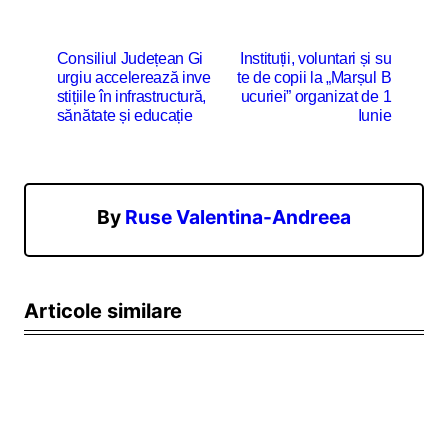
N
Consiliul Județean Gi
Instituții, voluntari și su
urgiu accelerează inve
te de copii la „Marșul B
a
stițiile în infrastructură,
ucuriei” organizat de 1
v
sănătate și educație
Iunie
i
g
a
By
Ruse Valentina-Andreea
r
e
Articole similare
î
n
a
r
t