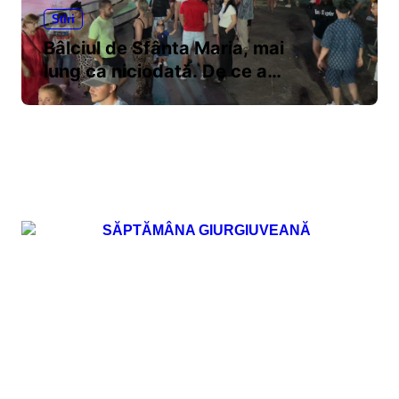
Stiri
Bâlciul de Sfânta Maria, mai
lung ca niciodată. De ce au
decis autoritățile ca
sărbătoarea să dureze 10
zile?