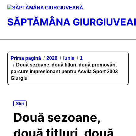
Sari
la
conținut
SĂPTĂMÂNA GIURGIUVEA
Prima pagină
2026
iunie
1
Două sezoane, două titluri, două promovări:
parcurs impresionant pentru Acvila Sport 2003
Giurgiu
Stiri
Două sezoane,
două titluri, două