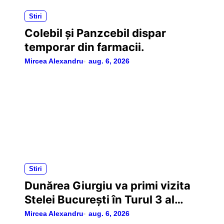
i
Stiri
c
Colebil și Panzcebil dispar
temporar din farmacii.
o
Mircea Alexandru
aug. 6, 2026
l
e
Stiri
Dunărea Giurgiu va primi vizita
Stelei București în Turul 3 al
Cupei României
Mircea Alexandru
aug. 6, 2026