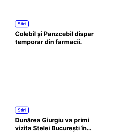
Stiri
Colebil și Panzcebil dispar
temporar din farmacii.
Stiri
Dunărea Giurgiu va primi
vizita Stelei București în
Turul 3 al Cupei României