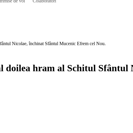
trimise de voi
Colaboratori
l Sfântul Nicolae, închinat Sfântul Mucenic Efrem cel Nou.
al doilea hram al Schitul Sfântul 