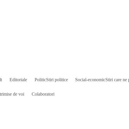
lt
Editoriale
Politic
Stiri politice
Social-economic
Stiri care ne 
trimise de voi
Colaboratori