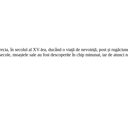
recia, în secolul al XV-lea, ducând o viață de nevoință, post și rugăciun
secole, moaștele sale au fost descoperite în chip minunat, iar de atunci 