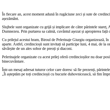
În fiecare an, acest moment adună în rugăciune zeci și sute de credincioși, iar anul acesta se anunță a fi unul deosebit, atât prin organizare, cât și prin numărul mare de pelerini așteptați să treacă pragul sfântului
așezământ.
Slujbele sunt organizate cu grijă și implicare de către părintele stareț,
Dumnezeu. Prin purtarea sa calmă, cuvântul așezat și apropierea față d
Cu prilejul acestui hram, Biroul de Pelerinaje Giurgiu organizează, în 
aparte. Astfel, credincioșii sunt invitați să participe luni, 4 mai, de la
săvârșite de un ales sobor de preoți și diaconi.
Pelerinajele organizate cu acest prilej oferă credincioșilor nu doar posibi
binecuvântare.
Într-un mesaj adresat tuturor celor care doresc să fie prezenți, părinte
„Îi așteptăm pe toți credincioșii cu bucurie duhovnicească, să fim împr