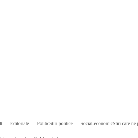
lt
Editoriale
Politic
Stiri politice
Social-economic
Stiri care ne 