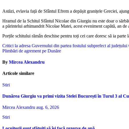
Astăzi, evlavia față de Sfântul Efrem a depășit granițele Greciei, ajung
Hramul de la Schitul Sfântul Nicolae din Giurgiu nu este doar o sărbăto
a părintelui arhimandrit Nicolae Matei, acest eveniment capătă, an de a
Porțile schitului rămân deschise pentru toți cei care doresc să ia parte 
Navigare
Critici la adresa Guvernului din partea fostului subprefect al județului
Plimbări de agrement pe Dunăre
în
articole
By
Mircea Alexandru
Articole similare
Stiri
Dunărea Giurgiu va primi vizita Stelei București în Turul 3 al C
Mircea Alexandru
aug. 6, 2026
Stiri
Locuitorii sunt sfătuiți să își facă rezerve de apă