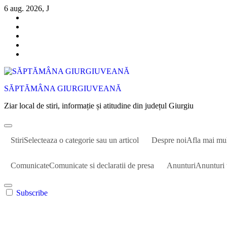
Sari
6 aug. 2026, J
la
conținut
SĂPTĂMÂNA GIURGIUVEANĂ
Ziar local de stiri, informație și atitudine din județul Giurgiu
Stiri
Selecteaza o categorie sau un articol
Despre noi
Afla mai mu
Comunicate
Comunicate si declaratii de presa
Anunturi
Anunturi 
Subscribe