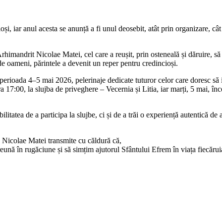
 Arhimandrit Nicolae Matei, cel care a reușit, prin osteneală și dăruire, să
e oameni, părintele a devenit un reper pentru credincioși.
perioada 4–5 mai 2026, pelerinaje dedicate tuturor celor care doresc să i
 ora 17:00, la slujba de priveghere – Vecernia și Litia, iar marți, 5 mai, î
litatea de a participa la slujbe, ci și de a trăi o experiență autentică de a
le Nicolae Matei transmite cu căldură că,
eună în rugăciune și să simțim ajutorul Sfântului Efrem în viața fiecărui