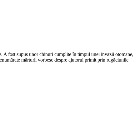
e. A fost supus unor chinuri cumplite în timpul unei invazii otomane,
nenumărate mărturii vorbesc despre ajutorul primit prin rugăciunile