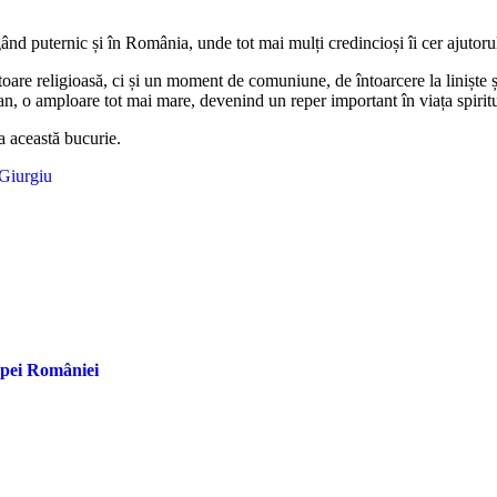
ând puternic și în România, unde tot mai mulți credincioși îi cer ajutorul
are religioasă, ci și un moment de comuniune, de întoarcere la liniște și
n, o amploare tot mai mare, devenind un reper important în viața spiritu
la această bucurie.
 Giurgiu
upei României