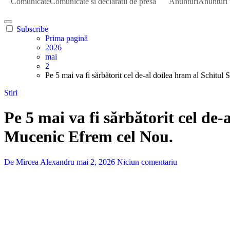
Comunicate
Comunicate si declaratii de presa
Anunturi
Anunturi 
Subscribe
Prima pagină
2026
mai
2
Pe 5 mai va fi sărbătorit cel de-al doilea hram al Schitu
Stiri
Pe 5 mai va fi sărbătorit cel de-
Mucenic Efrem cel Nou.
De Mircea Alexandru
mai 2, 2026
Niciun comentariu