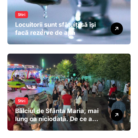
Stiri
Locuitorii sunt sfătuiți să își
facă rezerve de apă
Stiri
Bâlciul de Sfânta Maria, mai
lung ca niciodată. De ce au
decis autoritățile ca
sărbătoarea să dureze 10