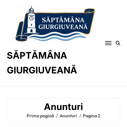
Sari
la
conținut
SĂPTĂMÂNA
GIURGIUVEANĂ
Anunturi
Prima pagină
Anunturi
Pagina 2