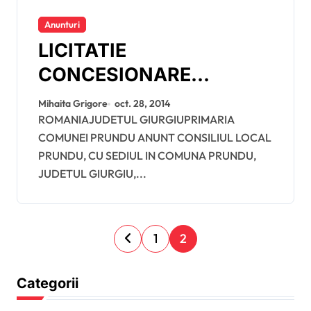
Anunturi
LICITATIE
CONCESIONARE
SERVICIUL DE
Mihaita Grigore
oct. 28, 2014
INTRETINERE SPATII
ROMANIAJUDETUL GIURGIUPRIMARIA
COMUNEI PRUNDU ANUNT CONSILIUL LOCAL
VERZI
PRUNDU, CU SEDIUL IN COMUNA PRUNDU,
JUDETUL GIURGIU,...
P
1
2
a
g
Categorii
i