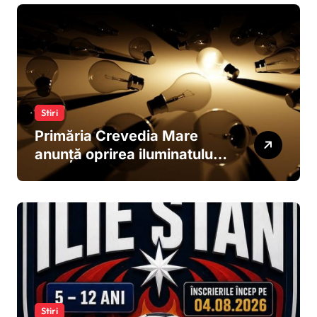
zile?
Stiri
Primăria Crevedia Mare
anunță oprirea iluminatului
public pe timpul lunii august
Stiri