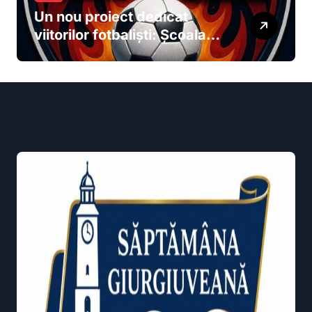
Un nou proiect dedicat
viitorilor fotbaliști: Școala
de Fotbal „Ilie Stan” își
deschide porțile la Giurgiu