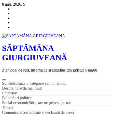
Sari
8 aug. 2026, S
la
conținut
SĂPTĂMÂNA
GIURGIUVEANĂ
Ziar local de stiri, informație și atitudine din județul Giurgiu
Stiri
Selecteaza o categorie sau un articol
Despre noi
Afla mai mult
Editoriale
Politic
Stiri politice
Social-economic
Stiri care ne privesc pe toti
Tineret
Comunicate
Comunicate si declaratii de presa