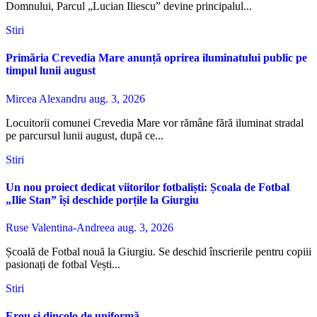
Domnului, Parcul „Lucian Iliescu” devine principalul...
Stiri
Primăria Crevedia Mare anunță oprirea iluminatului public pe
timpul lunii august
Mircea Alexandru
aug. 3, 2026
Locuitorii comunei Crevedia Mare vor rămâne fără iluminat stradal
pe parcursul lunii august, după ce...
Stiri
Un nou proiect dedicat viitorilor fotbaliști: Școala de Fotbal
„Ilie Stan” își deschide porțile la Giurgiu
Ruse Valentina-Andreea
aug. 3, 2026
Școală de Fotbal nouă la Giurgiu. Se deschid înscrierile pentru copiii
pasionați de fotbal Vești...
Stiri
Erou și dincolo de uniformă