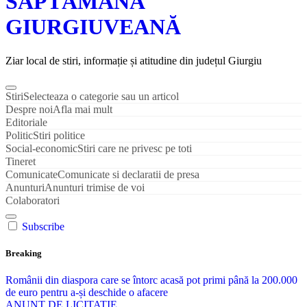
SĂPTĂMÂNA
GIURGIUVEANĂ
Ziar local de stiri, informație și atitudine din județul Giurgiu
Stiri
Selecteaza o categorie sau un articol
Despre noi
Afla mai mult
Editoriale
Politic
Stiri politice
Social-economic
Stiri care ne privesc pe toti
Tineret
Comunicate
Comunicate si declaratii de presa
Anunturi
Anunturi trimise de voi
Colaboratori
Subscribe
Breaking
Românii din diaspora care se întorc acasă pot primi până la 200.000
de euro pentru a-și deschide o afacere
ANUNT DE LICITATIE