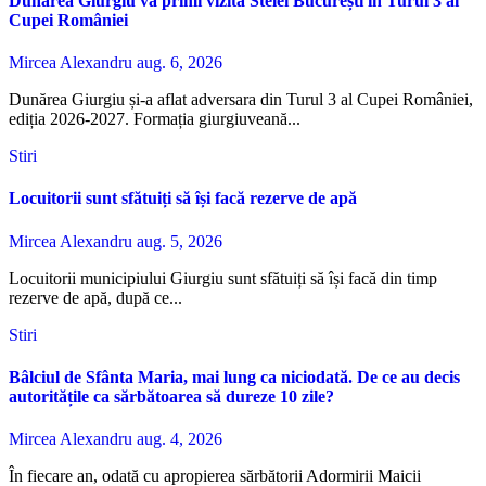
Dunărea Giurgiu va primi vizita Stelei București în Turul 3 al
Cupei României
Mircea Alexandru
aug. 6, 2026
Dunărea Giurgiu și-a aflat adversara din Turul 3 al Cupei României,
ediția 2026-2027. Formația giurgiuveană...
Stiri
Locuitorii sunt sfătuiți să își facă rezerve de apă
Mircea Alexandru
aug. 5, 2026
Locuitorii municipiului Giurgiu sunt sfătuiți să își facă din timp
rezerve de apă, după ce...
Stiri
Bâlciul de Sfânta Maria, mai lung ca niciodată. De ce au decis
autoritățile ca sărbătoarea să dureze 10 zile?
Mircea Alexandru
aug. 4, 2026
În fiecare an, odată cu apropierea sărbătorii Adormirii Maicii