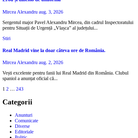
Mircea Alexandru
aug. 3, 2026
Sergentul major Pavel Alexandru Mircea, din cadrul Inspectoratului
pentru Situații de Urgență „Vlașca” al județului...
Stiri
Real Madrid vine la doar câteva ore de România.
Mircea Alexandru
aug. 2, 2026
Vești excelente pentru fanii lui Real Madrid din România. Clubul
spaniol a anunțat oficial că...
Paginație
1
2
…
243
articole
Categorii
Anunturi
Comunicate
Diverse
Editoriale
Politic